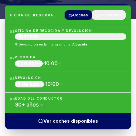
Coches
Furgonetas
FICHA DE RESERVA
OFICINA DE RECOGIDA Y DEVOLUCIÓN
01
Albacete
Devolución en la misma oficina
:
Albacete
.
RECOGIDA
02
11 de ago
·
10:00
DEVOLUCIÓN
03
14 de ago
·
10:00
EDAD DEL CONDUCTOR
04
30
+
años
Ver coches disponibles