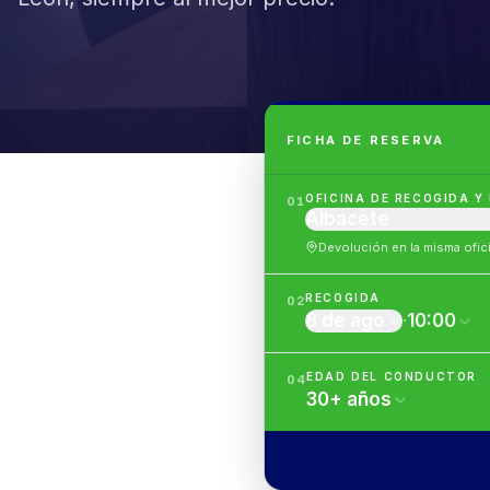
FICHA DE RESERVA
OFICINA DE RECOGIDA Y
01
Albacete
Devolución en la misma ofic
RECOGIDA
02
8 de ago
·
10:00
EDAD DEL CONDUCTOR
04
30
+
años