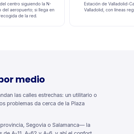
 del centro siguiendo la N-
Estación de Valladolid-
del aeropuerto; si llega en
Valladolid, con líneas re
recogida de la red.
 por medio
an las calles estrechas: un utilitario o
os problemas da cerca de la Plaza
 la provincia, Segovia o Salamanca— la
 de A-11, A-62 y A-6, y ahí el confort