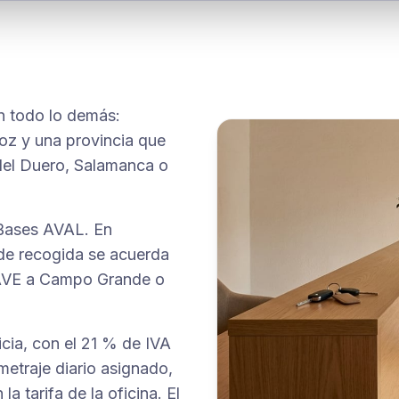
n todo lo demás:
lfoz y una provincia que
a del Duero, Salamanca o
 Bases AVAL. En
de recogida se acuerda
en AVE a Campo Grande o
cia, con el 21 % de IVA
ometraje diario asignado,
a tarifa de la oficina. El