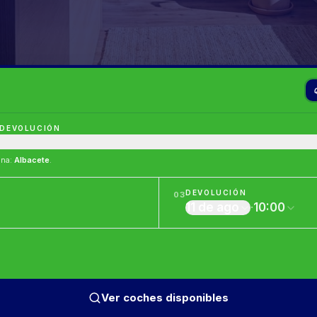
 DEVOLUCIÓN
ina
:
Albacete
.
DEVOLUCIÓN
03
11 de ago
·
10:00
Ver coches disponibles