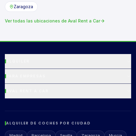
Zaragoza
Ver todas las ubicaciones de Aval Rent a Car
ALQUILER
PARA EMPRESAS
AVAL RENT A CAR
ALQUILER DE COCHES POR CIUDAD
Madrid
Barcelona
Sevilla
Zaragoza
Murcia