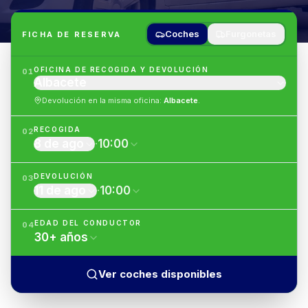
Coches
Furgonetas
FICHA DE RESERVA
OFICINA DE RECOGIDA Y DEVOLUCIÓN
01
Albacete
Devolución en la misma oficina
:
Albacete
.
RECOGIDA
02
8 de ago
·
10:00
DEVOLUCIÓN
03
11 de ago
·
10:00
EDAD DEL CONDUCTOR
04
30
+
años
Ver coches disponibles