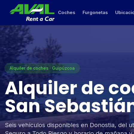
Coches
Furgonetas
Ubicaci
Alquiler de coches · Guipúzcoa
Alquiler de c
San Sebastiá
Seis vehículos disponibles en Donostia, del uti
Seguro a Todo Riesgo y horario de mañana y t