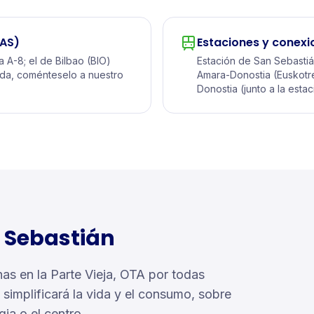
AS)
Estaciones y conexi
a A-8; el de Bilbao (BIO)
Estación de San Sebastián
ida, coménteselo a nuestro
Amara-Donostia (Euskotre
Donostia (junto a la esta
n Sebastián
has en la Parte Vieja, OTA por todas
e simplificará la vida y el consumo, sobre
gia o el centro.