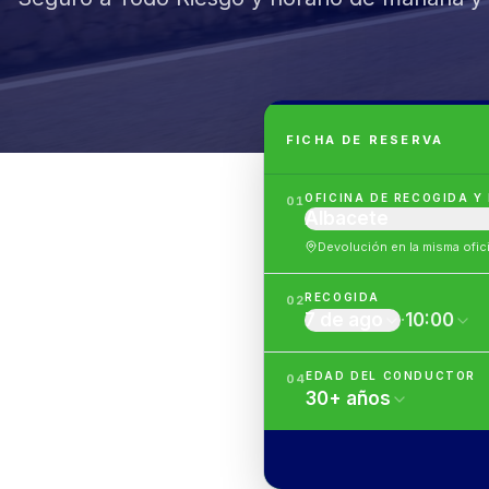
FICHA DE RESERVA
OFICINA DE RECOGIDA Y
01
Albacete
Devolución en la misma ofic
RECOGIDA
02
7 de ago
·
10:00
EDAD DEL CONDUCTOR
04
30
+
años