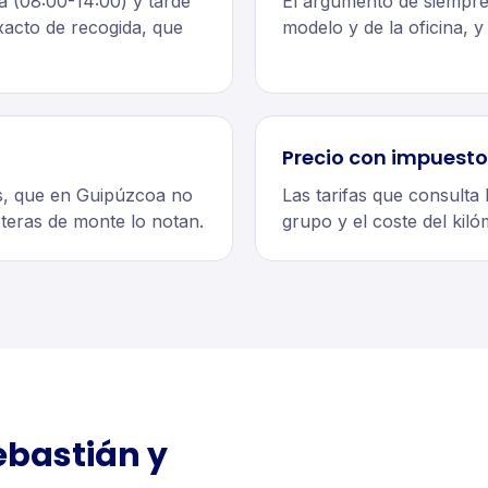
a (08:00-14:00) y tarde
El argumento de siempre 
xacto de recogida, que
modelo y de la oficina, y
Precio con impuesto
s, que en Guipúzcoa no
Las tarifas que consulta 
eteras de monte lo notan.
grupo y el coste del kiló
ebastián
y