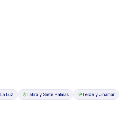
 La Luz
Tafira y Siete Palmas
Telde y Jinámar