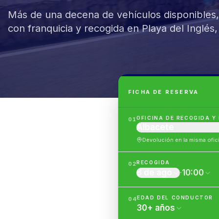
Más de una decena de vehículos disponibles
con franquicia y recogida en Playa del Inglés, e
FICHA DE RESERVA
OFICINA DE RECOGIDA Y
01
Albacete
Devolución en la misma ofic
RECOGIDA
02
8 de ago
·
10:00
EDAD DEL CONDUCTOR
04
30
+
años