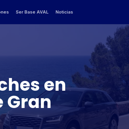
ones
Ser Base AVAL
Noticias
oches en
e Gran