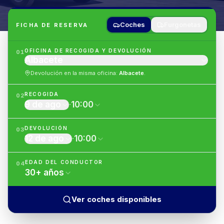
Coches
Furgonetas
FICHA DE RESERVA
OFICINA DE RECOGIDA Y DEVOLUCIÓN
01
Albacete
Devolución en la misma oficina
:
Albacete
.
RECOGIDA
02
9 de ago
·
10:00
DEVOLUCIÓN
03
12 de ago
·
10:00
EDAD DEL CONDUCTOR
04
30
+
años
Ver coches disponibles