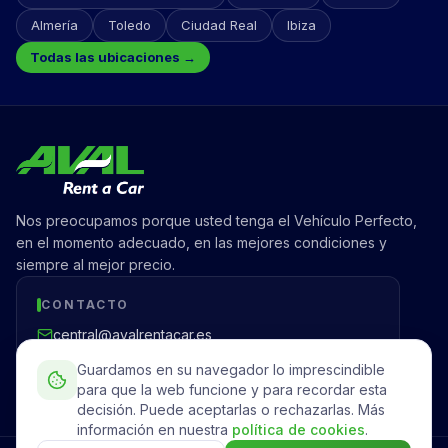
Almería
Toledo
Ciudad Real
Ibiza
Todas las ubicaciones →
Nos preocupamos porque usted tenga el Vehículo Perfecto,
en el momento adecuado, en las mejores condiciones y
siempre al mejor precio.
CONTACTO
central@avalrentacar.es
Madrid, España
Guardamos en su navegador lo imprescindible
para que la web funcione y para recordar esta
decisión. Puede aceptarlas o rechazarlas. Más
información en nuestra
política de cookies
.