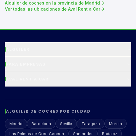
Alquiler de
coches
en la provincia de
Madrid
Ver todas las ubicaciones de Aval Rent a Car
ALQUILER
PARA EMPRESAS
AVAL RENT A CAR
ALQUILER DE COCHES POR CIUDAD
Madrid
Barcelona
Sevilla
Zaragoza
Murcia
Las Palmas de Gran Canaria
Santander
Badajoz