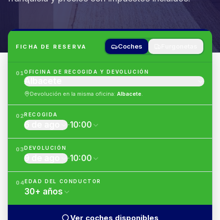
Coches
Furgonetas
FICHA DE RESERVA
OFICINA DE RECOGIDA Y DEVOLUCIÓN
01
Albacete
Devolución en la misma oficina
:
Albacete
.
RECOGIDA
02
6 de ago
·
10:00
DEVOLUCIÓN
03
9 de ago
·
10:00
EDAD DEL CONDUCTOR
04
30
+
años
Ver coches disponibles