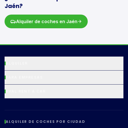
Jaén
?
Alquiler de
coches
en
Jaén
ALQUILER
PARA EMPRESAS
AVAL RENT A CAR
ALQUILER DE COCHES POR CIUDAD