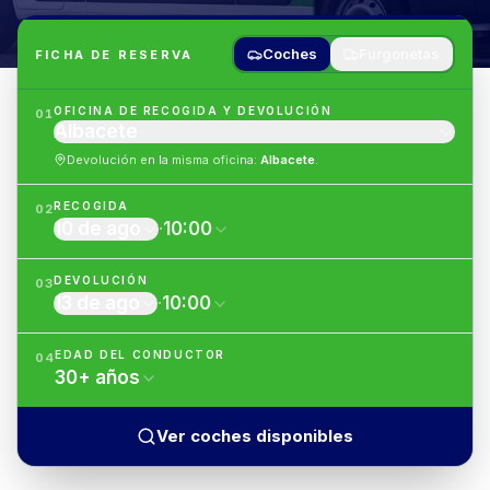
Coches
Furgonetas
FICHA DE RESERVA
OFICINA DE RECOGIDA Y DEVOLUCIÓN
01
Albacete
Devolución en la misma oficina
:
Albacete
.
RECOGIDA
02
10 de ago
·
10:00
DEVOLUCIÓN
03
13 de ago
·
10:00
EDAD DEL CONDUCTOR
04
30
+
años
Ver coches disponibles