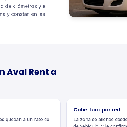
po de kilómetros y el
ina y constan en las
n Aval Rent a
Cobertura por red
ués quedan a un rato de
La zona se atiende desd
de vehículo, y le confir