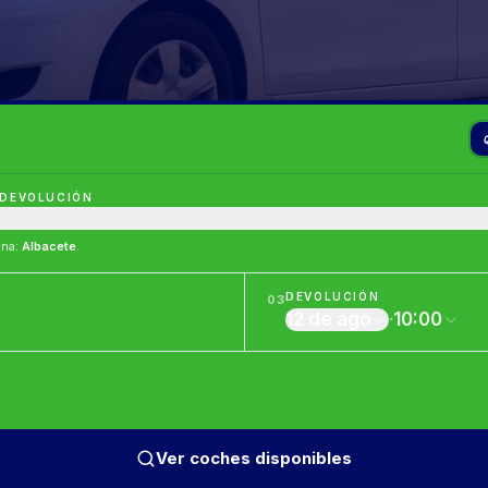
 DEVOLUCIÓN
ina
:
Albacete
.
DEVOLUCIÓN
03
12 de ago
·
10:00
Ver coches disponibles