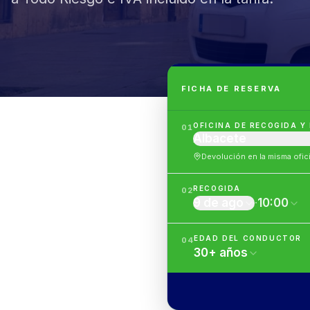
FICHA DE RESERVA
OFICINA DE RECOGIDA Y
01
Albacete
Devolución en la misma ofic
RECOGIDA
02
9 de ago
·
10:00
EDAD DEL CONDUCTOR
04
30
+
años