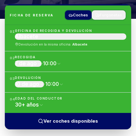
Coches
Furgonetas
FICHA DE RESERVA
OFICINA DE RECOGIDA Y DEVOLUCIÓN
01
Albacete
Devolución en la misma oficina
:
Albacete
.
RECOGIDA
02
7 de ago
·
10:00
DEVOLUCIÓN
03
10 de ago
·
10:00
EDAD DEL CONDUCTOR
04
30
+
años
Ver coches disponibles