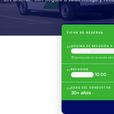
FICHA DE RESERVA
OFICINA DE RECOGIDA Y
01
Albacete
Devolución en la misma ofic
RECOGIDA
02
8 de ago
·
10:00
EDAD DEL CONDUCTOR
04
30
+
años