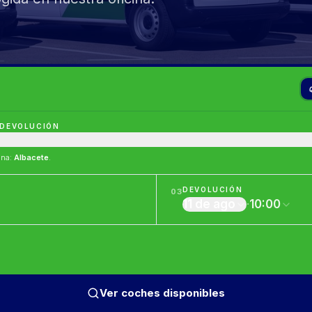
 DEVOLUCIÓN
ina
:
Albacete
.
DEVOLUCIÓN
03
11 de ago
·
10:00
Ver coches disponibles