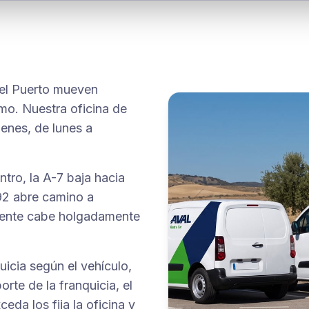
 del Puerto mueven
mo. Nuestra oficina de
menes, de lunes a
tro, la A-7 baja hacia
-92 abre camino a
niente cabe holgadamente
icia según el vehículo,
orte de la franquicia, el
eda los fija la oficina y