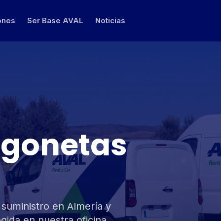
ones
Ser Base AVAL
Noticias
urgonetas
suministro en Almería y
gida en nuestra oficina.