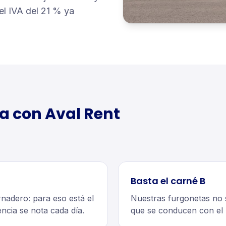
el IVA del 21 % ya
ta
con Aval Rent
Basta el carné B
rnadero: para eso está el
Nuestras furgonetas no 
ncia se nota cada día.
que se conducen con el p