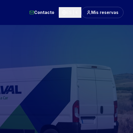
Contacto
ES | €
Mis reservas