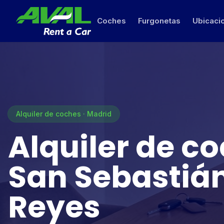
Coches
Furgonetas
Ubicaci
Alquiler de coches · Madrid
Alquiler de c
San Sebastián
Reyes