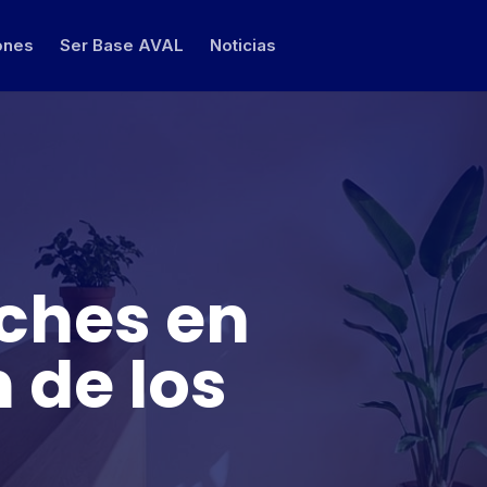
ones
Ser Base AVAL
Noticias
oches en
 de los