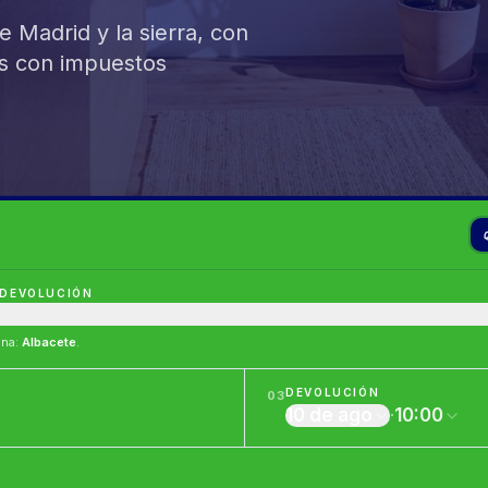
 Madrid y la sierra, con
os con impuestos
 DEVOLUCIÓN
ina
:
Albacete
.
DEVOLUCIÓN
03
10 de ago
·
10:00