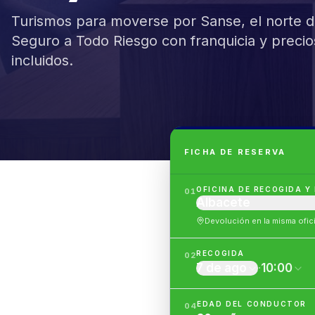
Turismos para moverse por Sanse, el norte de
Seguro a Todo Riesgo con franquicia y preci
incluidos.
FICHA DE RESERVA
OFICINA DE RECOGIDA Y
01
Albacete
Devolución en la misma ofic
RECOGIDA
02
7 de ago
·
10:00
EDAD DEL CONDUCTOR
04