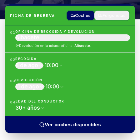
Coches
Furgonetas
FICHA DE RESERVA
OFICINA DE RECOGIDA Y DEVOLUCIÓN
01
Albacete
Devolución en la misma oficina
:
Albacete
.
RECOGIDA
02
8 de ago
·
10:00
DEVOLUCIÓN
03
11 de ago
·
10:00
EDAD DEL CONDUCTOR
04
30
+
años
Ver coches disponibles